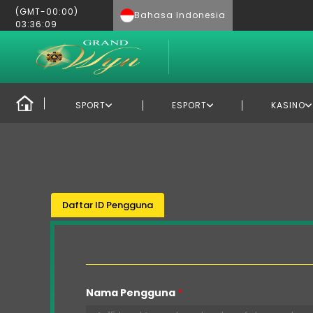
(GMT-00:00)
Bahasa Indonesia
03:36:09
SPORT
ESPORT
KASINO
Daftar ID Pengguna
Nama Pengguna
*