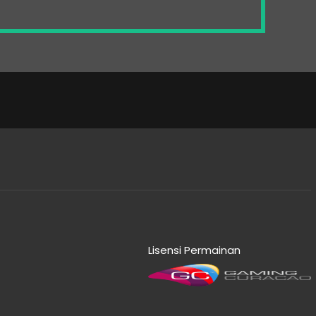
Lisensi Permainan